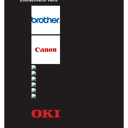
Brother
Canon
Dell
Epson
HP
Konica Minolta
Kyocera
Lexmark
OKI