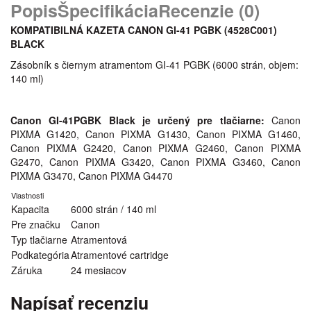
Popis
Špecifikácia
Recenzie (0)
KOMPATIBILNÁ KAZETA CANON GI-41 PGBK (4528C001
)
BLACK
Zásobník s čiernym atramentom GI-41 PGBK (6000 strán, objem:
140 ml)
Canon GI-41PGBK Black je určený pre tlačiarne:
Canon
PIXMA G1420, Canon PIXMA G1430, Canon PIXMA G1460,
Canon PIXMA G2420, Canon PIXMA G2460, Canon PIXMA
G2470, Canon PIXMA G3420, Canon PIXMA G3460, Canon
PIXMA G3470, Canon PIXMA G4470
Vlastnosti
Kapacita
6000 strán / 140 ml
Pre značku
Canon
Typ tlačiarne
Atramentová
Podkategória
Atramentové cartridge
Záruka
24 mesiacov
Napísať recenziu