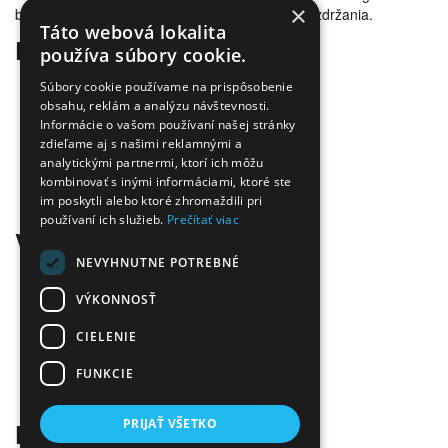
×
bezproblémovosti tlače. Tovar doručujeme bez zdržania.
Táto webová lokalita
Prečo nakúpiť u nás
používa súbory cookie.
Úspora nákladov
Súbory cookie používame na prispôsobenie
Overená kvalita
obsahu, reklám a analýzu návštevnosti.
Doprava zadarmo
Informácie o vašom používaní našej stránky
zdieľame aj s našimi reklamnými a
Tovar skladom
analytickými partnermi, ktorí ich môžu
Ekologická likvidácia tonerov
kombinovať s inými informáciami, ktoré ste
Množstvo spôsobov platby a dopravy
im poskytli alebo ktoré zhromaždili pri
Ekológia
používaní ich služieb.
Prečítať viac
Všetko o nákupe
NEVYHNUTNE POTREBNÉ
Kontaktné informácie
Platba a dodanie
VÝKONNOSŤ
Obchodné podmienky
CIELENIE
Ekologická likvidácia tonerov
Záručné a reklamačné podmienky
FUNKCIE
Ochrana osobných údajov
Odstúpiť od zmluvy tu
PRIJAŤ VŠETKO
Kontakt