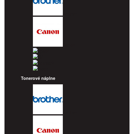
Brother
Canon
Epson
HP
Lexmark
Ricoh
Tonerové náplne
Brother