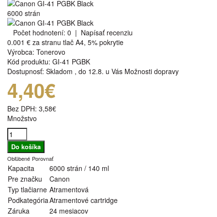
6000 strán
Počet hodnotení: 0
|
Napísať recenziu
0.001 €
za stranu tlač A4, 5% pokrytie
Výrobca:
Tonerovo
Kód produktu:
GI-41 PGBK
Dostupnosť:
Skladom
,
do 12.8. u Vás
Možnosti dopravy
4,40€
Bez DPH:
3,58€
Množstvo
Obľúbené
Porovnať
Kapacita
6000 strán / 140 ml
Pre značku
Canon
Typ tlačiarne
Atramentová
Podkategória
Atramentové cartridge
Záruka
24 mesiacov