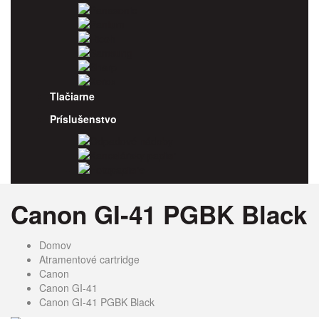
Panasonic
Pantum
Ricoh
Samsung
Sharp
Xerox
Tlačiarne
Príslušenstvo
Odpadové nádoby
Kancelársky papier
Fotopapiere
Canon GI-41 PGBK Black
Domov
Atramentové cartridge
Canon
Canon GI-41
Canon GI-41 PGBK Black