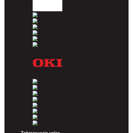
Canon
Dell
Epson
HP
Konica Minolta
Kyocera
Lexmark
OKI
Panasonic
Pantum
Ricoh
Samsung
Sharp
Toshiba
Utax
Xerox
Zobrazovacie valce