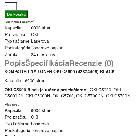
Obľúbené
Porovnať
Kapacita
6000 strán
Pre značku
OKI
Typ tlačiarne
Laserová
Podkategória
Tonerové náplne
Záruka
24 mesiacov
Popis
Špecifikácia
Recenzie (0)
KOMPATIBILNÝ TONER OKI C5600 (43324408) BLACK
Kapacita : 6000 strán
OKI C5600 Black je určený pre tlačiarne
: OKI C5600, OKI
C5600DN, OKI C5600N, OKI C5700, OKI C5700DN, OKI C5700N
Vlastnosti
Kapacita
6000 strán
Pre značku
OKI
Typ tlačiarne
Laserová
Podkategória
Tonerové náplne