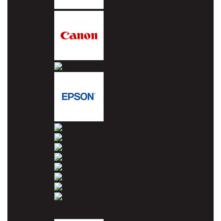
Brother
Canon
Dell
Epson
HP
Konica Minolta
Kyocera
Lexmark
OKI
Panasonic
Pantum
Ricoh