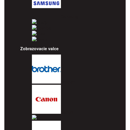
Samsung
Sharp
Toshiba
Utax
Xerox
Zobrazovacie valce
Brother
Canon
Dell