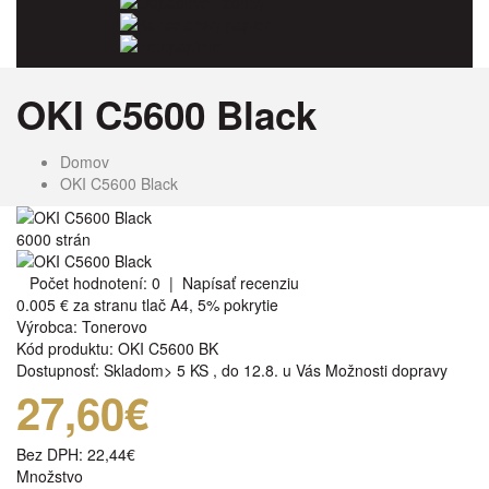
Odpadové nádoby
Kancelársky papier
Fotopapiere
OKI C5600 Black
Domov
OKI C5600 Black
6000 strán
Počet hodnotení: 0
|
Napísať recenziu
0.005 €
za stranu tlač A4, 5% pokrytie
Výrobca:
Tonerovo
Kód produktu:
OKI C5600 BK
Dostupnosť:
Skladom> 5 KS
,
do 12.8. u Vás
Možnosti dopravy
27,60€
Bez DPH:
22,44€
Množstvo