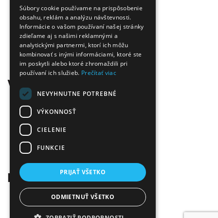
Úspora nákladov
Súbory cookie používame na prispôsobenie
Overená kvalita
obsahu, reklám a analýzu návštevnosti.
Doprava zadarmo
Informácie o vašom používaní našej stránky
zdieľame aj s našimi reklamnými a
Tovar skladom
analytickými partnermi, ktorí ich môžu
Ekologická likvidácia tonerov
kombinovať s inými informáciami, ktoré ste
Množstvo spôsobov platby a dopravy
im poskytli alebo ktoré zhromaždili pri
Ekológia
používaní ich služieb.
Prečítať viac
Všetko o nákupe
NEVYHNUTNE POTREBNÉ
Kontaktné informácie
Platba a dodanie
VÝKONNOSŤ
Obchodné podmienky
CIELENIE
Ekologická likvidácia tonerov
Záručné a reklamačné podmienky
FUNKCIE
Ochrana osobných údajov
Odstúpiť od zmluvy tu
PRIJAŤ VŠETKO
Kontakt
Infolinka:
0904 500 240
ODMIETNUŤ VŠETKO
E-mail:
info@tonerovo.sk
Facebook:
Tonerovo.sk
ZOBRAZIŤ PODROBNOSTI