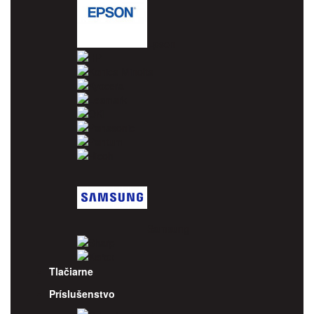
Epson
HP
Konica Minolta
Kyocera
Lexmark
OKI
Panasonic
Pantum
Ricoh
Samsung
Sharp
Xerox
Tlačiarne
Príslušenstvo