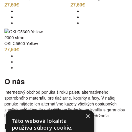
27,60€
27,60€
2000 strán
OKI C5600 Yellow
27,60€
O nás
Internetový obchod ponúka širokú paletu alternatívneho
spotrebného materiálu pre tlačiarne, kopírky a faxy. V našej
ponuke nájdete len alternatívne kazety všetkých dostupných
značiek spĺňajúce tie najvyššie požiadavky na kvalitu s garanciou
×
bezproblémovosti tlače. Tovar doručujeme bez zdržania.
Táto webová lokalita
Prečo nakúpiť u nás
používa súbory cookie.