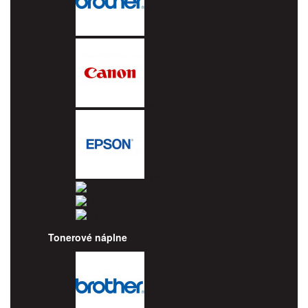
Brother
Canon
Epson
HP
Lexmark
Ricoh
Tonerové náplne