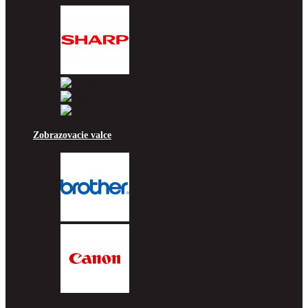
Sharp
Toshiba
Utax
Xerox
Zobrazovacie valce
Brother
Canon