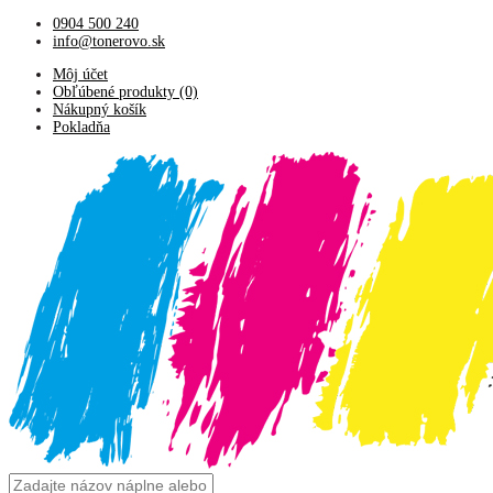
0904 500 240
info@tonerovo.sk
Môj účet
Obľúbené produkty (0)
Nákupný košík
Pokladňa