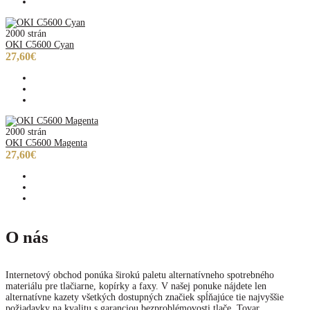
2000 strán
OKI C5600 Cyan
27,60€
2000 strán
OKI C5600 Magenta
27,60€
O nás
Internetový obchod ponúka širokú paletu alternatívneho spotrebného
materiálu pre tlačiarne, kopírky a faxy. V našej ponuke nájdete len
alternatívne kazety všetkých dostupných značiek spĺňajúce tie najvyššie
požiadavky na kvalitu s garanciou bezproblémovosti tlače. Tovar