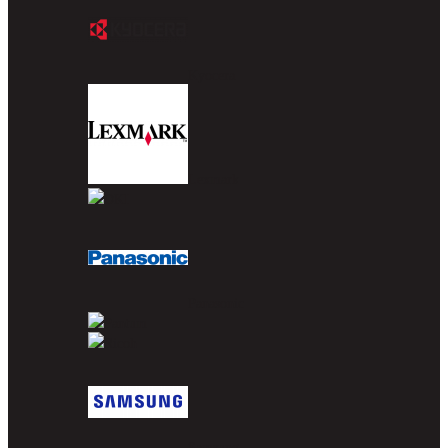
Kyocera
Lexmark
OKI
Panasonic
Pantum
Ricoh
Samsung