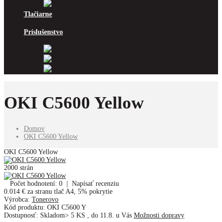
Xerox
Tlačiarne
Príslušenstvo
Odpadové nádoby
Kancelársky papier
Fotopapiere
OKI C5600 Yellow
Domov
OKI C5600 Yellow
OKI C5600 Yellow
2000 strán
Počet hodnotení: 0
|
Napísať recenziu
0.014 €
za stranu tlač A4, 5% pokrytie
Výrobca:
Tonerovo
Kód produktu:
OKI C5600 Y
Dostupnosť:
Skladom> 5 KS
,
do 11.8. u Vás
Možnosti dopravy