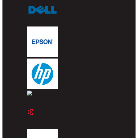
Dell
Epson
HP
Konica Minolta
Kyocera