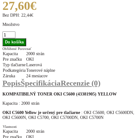
27,60€
Bez DPH:
22,44€
Množstvo
Obľúbené
Porovnať
Kapacita
2000 strán
Pre značku
OKI
Typ tlačiarne
Laserová
Podkategória
Tonerové náplne
Záruka
24 mesiacov
Popis
Špecifikácia
Recenzie (0)
KOMPATIBILNÝ TONER OKI C5600 (43381905) YELLOW
Kapacita : 2000 strán
OKI C5600 Yellow je určený pre tlačiarne
: OKI C5600, OKI C5600DN,
OKI C5600N, OKI C5700, OKI C5700DN, OKI C5700N
Vlastnosti
Kapacita
2000 strán
Pre značku
OKI