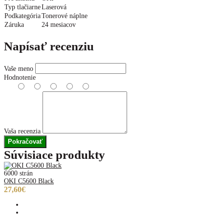
Typ tlačiarne
Laserová
Podkategória
Tonerové náplne
Záruka
24 mesiacov
Napísať recenziu
Vaše meno
Hodnotenie
Vaša recenzia
Pokračovať
Súvisiace produkty
6000 strán
OKI C5600 Black
27,60€