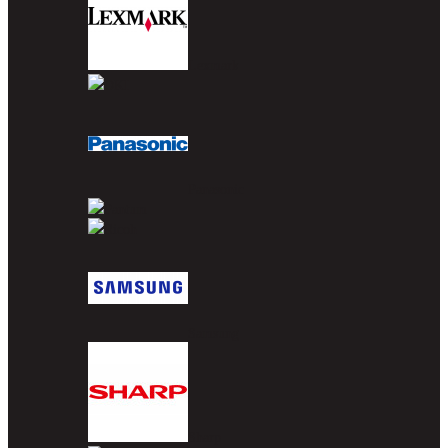
Lexmark
OKI
Panasonic
Pantum
Ricoh
Samsung
Sharp