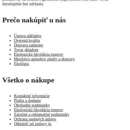
doručujeme bez zdržania.
Prečo nakúpiť u nás
Úspora nákladov
Overená kvalita
Doprava zadarmo
Tovar skladom
Ekologická likvidácia tonerov
Množstvo spôsobov platby a dopravy
Ekológia
Všetko o nákupe
Kontaktné informácie
Platba a dodanie
Obchodné podmienky
Ekologická likvidácia tonerov
Záručné a reklamačné podmienky
Ochrana osobných údajov
Odstúpiť od zmluvy tu