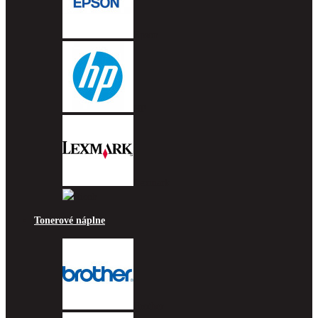
Epson
HP
Lexmark
Ricoh
Tonerové náplne
Brother