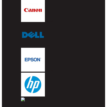
Canon
Dell
Epson
HP
Konica Minolta