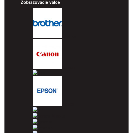
Zobrazovacie valce
Brother
Canon
Dell
Epson
HP
Konica Minolta
Kyocera
Lexmark