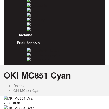
OKI
Panasonic
Pantum
Ricoh
Samsung
Sharp
Xerox
Tlačiarne
Príslušenstvo
Odpadové nádoby
Kancelársky papier
Fotopapiere
OKI MC851 Cyan
Domov
OKI MC851 Cyan
7300 strán