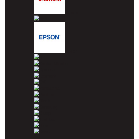
Canon
Dell
Epson
HP
Konica Minolta
Kyocera
Lexmark
OKI
Panasonic
Pantum
Ricoh
Samsung
Sharp
Toshiba
Utax
Xerox