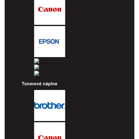
Canon
Epson
HP
Lexmark
Ricoh
Tonerové náplne
Brother