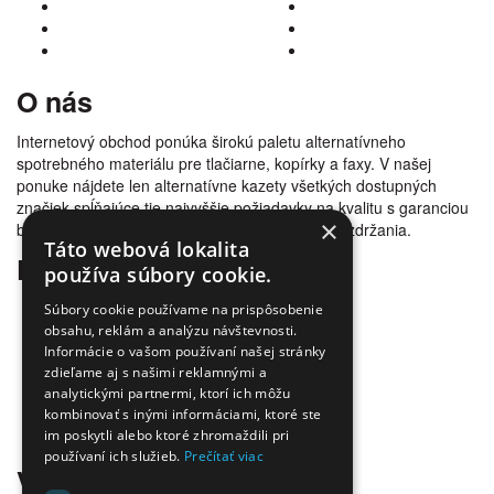
O nás
Internetový obchod ponúka širokú paletu alternatívneho
spotrebného materiálu pre tlačiarne, kopírky a faxy. V našej
ponuke nájdete len alternatívne kazety všetkých dostupných
značiek spĺňajúce tie najvyššie požiadavky na kvalitu s garanciou
×
bezproblémovosti tlače. Tovar doručujeme bez zdržania.
Táto webová lokalita
Prečo nakúpiť u nás
používa súbory cookie.
Úspora nákladov
Súbory cookie používame na prispôsobenie
Overená kvalita
obsahu, reklám a analýzu návštevnosti.
Informácie o vašom používaní našej stránky
Doprava zadarmo
zdieľame aj s našimi reklamnými a
Tovar skladom
analytickými partnermi, ktorí ich môžu
Ekologická likvidácia tonerov
kombinovať s inými informáciami, ktoré ste
Množstvo spôsobov platby a dopravy
im poskytli alebo ktoré zhromaždili pri
Ekológia
používaní ich služieb.
Prečítať viac
Všetko o nákupe