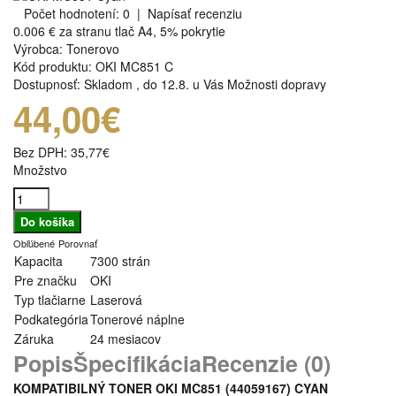
Počet hodnotení: 0
|
Napísať recenziu
0.006 €
za stranu tlač A4, 5% pokrytie
Výrobca:
Tonerovo
Kód produktu:
OKI MC851 C
Dostupnosť:
Skladom
,
do 12.8. u Vás
Možnosti dopravy
44,00€
Bez DPH:
35,77€
Množstvo
Obľúbené
Porovnať
Kapacita
7300 strán
Pre značku
OKI
Typ tlačiarne
Laserová
Podkategória
Tonerové náplne
Záruka
24 mesiacov
Popis
Špecifikácia
Recenzie (0)
KOMPATIBILNÝ TONER OKI MC851 (44059167) CYAN