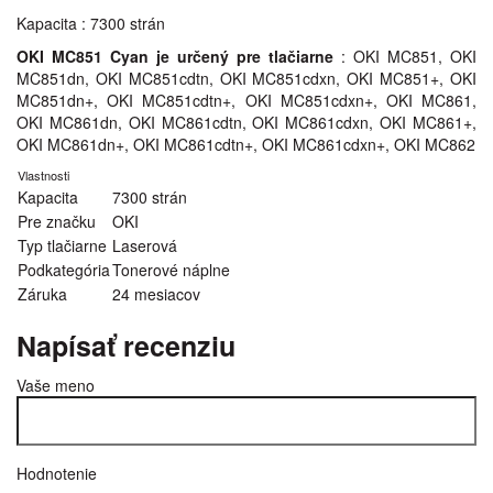
Kapacita : 7300 strán
OKI MC851 Cyan je určený pre tlačiarne
: OKI MC851, OKI
MC851dn, OKI MC851cdtn, OKI MC851cdxn, OKI MC851+, OKI
MC851dn+, OKI MC851cdtn+, OKI MC851cdxn+, OKI MC861,
OKI MC861dn, OKI MC861cdtn, OKI MC861cdxn, OKI MC861+,
OKI MC861dn+, OKI MC861cdtn+, OKI MC861cdxn+, OKI MC862
Vlastnosti
Kapacita
7300 strán
Pre značku
OKI
Typ tlačiarne
Laserová
Podkategória
Tonerové náplne
Záruka
24 mesiacov
Napísať recenziu
Vaše meno
Hodnotenie