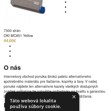
7300 strán
OKI MC851 Yellow
44,00€
O nás
Internetový obchod ponúka širokú paletu alternatívneho
spotrebného materiálu pre tlačiarne, kopírky a faxy. V našej
ponuke nájdete len alternatívne kazety všetkých dostupných
značiek spĺňajúce tie najvyššie požiadavky na kvalitu s garanciou
×
bezproblémovosti tlače. Tovar doručujeme bez zdržania.
Táto webová lokalita
Prečo nakúpiť u nás
používa súbory cookie.