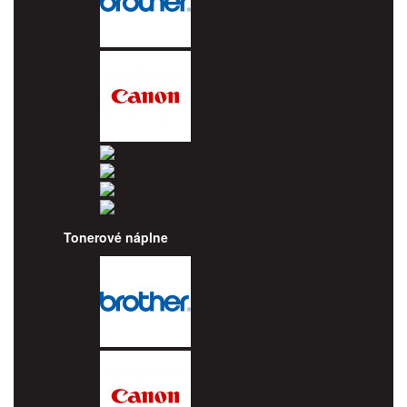
Brother
Canon
Epson
HP
Lexmark
Ricoh
Tonerové náplne
Brother