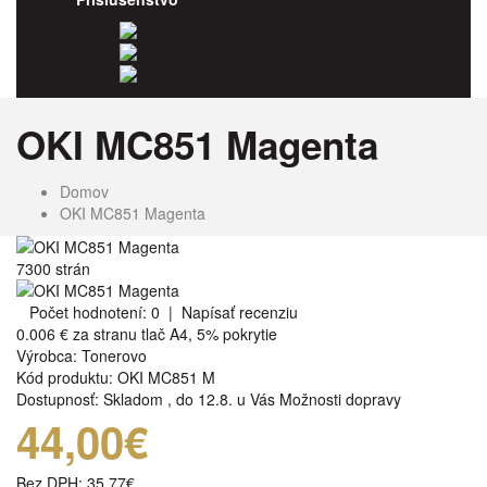
Odpadové nádoby
Kancelársky papier
Fotopapiere
OKI MC851 Magenta
Domov
OKI MC851 Magenta
7300 strán
Počet hodnotení: 0
|
Napísať recenziu
0.006 €
za stranu tlač A4, 5% pokrytie
Výrobca:
Tonerovo
Kód produktu:
OKI MC851 M
Dostupnosť:
Skladom
,
do 12.8. u Vás
Možnosti dopravy
44,00€
Bez DPH:
35,77€