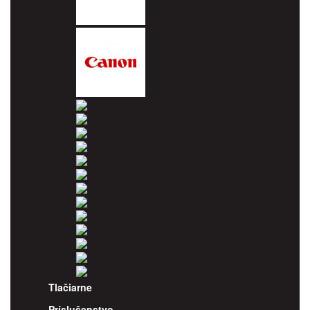
Brother
Canon
Dell
Epson
HP
Konica Minolta
Kyocera
Lexmark
OKI
Panasonic
Pantum
Ricoh
Samsung
Sharp
Xerox
Tlačiarne
Príslušenstvo