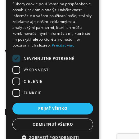
Úspora nákladov
Súbory cookie používame na prispôsobenie
Overená kvalita
obsahu, reklám a analýzu návštevnosti.
Doprava zadarmo
Informácie o vašom používaní našej stránky
zdieľame aj s našimi reklamnými a
Tovar skladom
analytickými partnermi, ktorí ich môžu
Ekologická likvidácia tonerov
kombinovať s inými informáciami, ktoré ste
Množstvo spôsobov platby a dopravy
im poskytli alebo ktoré zhromaždili pri
Ekológia
používaní ich služieb.
Prečítať viac
Všetko o nákupe
NEVYHNUTNE POTREBNÉ
Kontaktné informácie
Platba a dodanie
VÝKONNOSŤ
Obchodné podmienky
CIELENIE
Ekologická likvidácia tonerov
Záručné a reklamačné podmienky
FUNKCIE
Ochrana osobných údajov
Odstúpiť od zmluvy tu
PRIJAŤ VŠETKO
Kontakt
Infolinka:
0904 500 240
ODMIETNUŤ VŠETKO
E-mail:
info@tonerovo.sk
Facebook:
Tonerovo.sk
ZOBRAZIŤ PODROBNOSTI