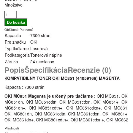
Množstvo
Obľúbené
Porovnať
Kapacita
7300 strán
Pre značku
OKI
Typ tlačiarne
Laserová
Podkategória
Tonerové náplne
Záruka
24 mesiacov
Popis
Špecifikácia
Recenzie (0)
KOMPATIBILNÝ TONER OKI MC851 (44059166) MAGENTA
Kapacita : 7300 strán
OKI MC851 Magenta je určený pre tlačiarne
: OKI MC851, OKI
MC851dn, OKI MC851cdtn, OKI MC851cdxn, OKI MC851+, OKI
MC851dn+, OKI MC851cdtn+, OKI MC851cdxn+, OKI MC861,
OKI MC861dn, OKI MC861cdtn, OKI MC861cdxn, OKI MC861+,
OKI MC861dn+, OKI MC861cdtn+, OKI MC861cdxn+, OKI MC862
Vlastnosti