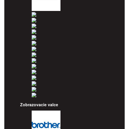
Canon
Dell
Epson
HP
Konica Minolta
Kyocera
Lexmark
OKI
Panasonic
Pantum
Ricoh
Samsung
Sharp
Toshiba
Utax
Xerox
Zobrazovacie valce