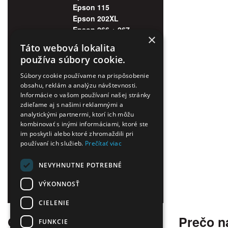
Epson 115
Epson 202XL
Epson 266 + 267
×
Epson 378XL
Táto webová lokalita
Epson 405XL
používa súbory cookie.
Epson 407XL
Epson 408L
Súbory cookie používame na prispôsobenie
Epson 502XL
obsahu, reklám a analýzu návštevnosti.
Informácie o vašom používaní našej stránky
Epson 503XL
zdieľame aj s našimi reklamnými a
Epson 603XL
analytickými partnermi, ktorí ich môžu
Epson 604XL
kombinovať s inými informáciami, ktoré ste
+
-
HP
im poskytli alebo ktoré zhromaždili pri
+
-
Lexmark
používaní ich služieb.
Prečítať viac
+
-
Ricoh
+
-
Tonerové náplne
NEVYHNUTNE POTREBNÉ
+
-
Zobrazovacie valce
VÝKONNOSŤ
Tlačiarne
+
-
Príslušenstvo
CIELENIE
O nás
Prečo n
FUNKCIE