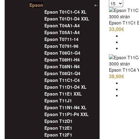
+
-
Epson
Epson T01C1-C4 XL
3000 strán
Epson T01D1-D4 XXL
Epson T11C1 B
Epson T04A1-A4
33,00€
Epson T05A1-A4
Epson T0711-14
Epson T0791-96
Epson T08G1-G4
Epson T08H1-H4
3000 strán
Epson T08N1-N4
Epson T11C4 Y
Epson T08Q1-Q4
38,90€
Epson T11C1-C4
Epson T11D1-D4 XL
Epson T11E1 XXL
Epson T11J1
Epson T11N1-N4 XL
Epson T11P1-P4 XXL
Epson T12D1
Epson T12E1
Epson T12F1