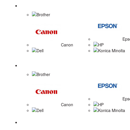
Tonerové náplne
Brother
Eps
Canon
HP
Dell
Konica Minolta
Zobrazovacie valce
Brother
Eps
Canon
HP
Dell
Konica Minolta
Tlačiarne