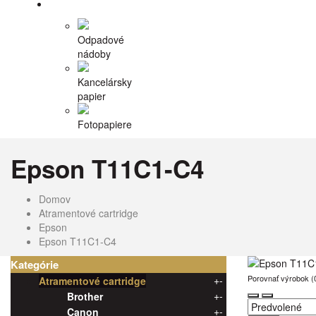
Príslušenstvo
Odpadové
nádoby
Kancelársky
papier
Fotopapiere
Epson T11C1-C4
Domov
Atramentové cartridge
Epson
Epson T11C1-C4
Kategórie
Porovnať výrobok (
+
-
Atramentové cartridge
+
-
Brother
+
-
Canon